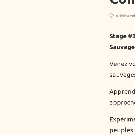
Adolescen
Stage #
Sauvage
Venez vo
sauvages
Apprendr
approche
Expérime
peuples 