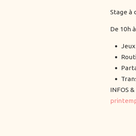
Stage à 
De 10h à
Jeux
Rout
Parta
Trans
INFOS &
printem