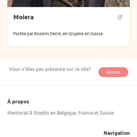
Online
Moiera
Thèmes
Portée par Rozenn Derré, en Gruyère en Suisse
Alimentation
Arts ancestraux
Danse
Vous n'êtes pas présent·e sur ce site?
Ajouter
Ecriture
Formations
Hypnose
À propos
Mentorat de groupe
Mentorat 8 Shields en Belgique, France et Suisse
Mentorat individuel
Montagne
Navigation
Musique