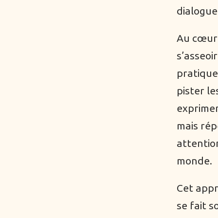
dialogue
Au cœur 
s’asseoi
pratique
pister l
exprimer
mais rép
attentio
monde.
Cet appr
se fait 