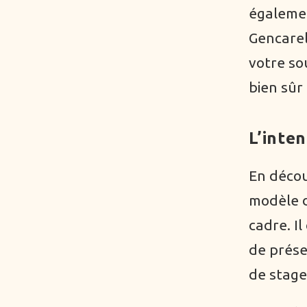
égalemen
Gencarel
votre sou
bien sûr
L’inte
En décou
modèle 
cadre. I
de prése
de stage