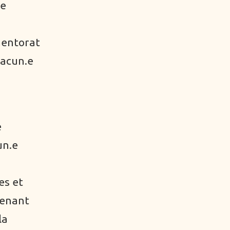
le
mentorat
hacun.e
e
un.e
es et
tenant
la