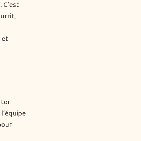
. C’est
urrit,
 et
ntor
 l’équipe
pour