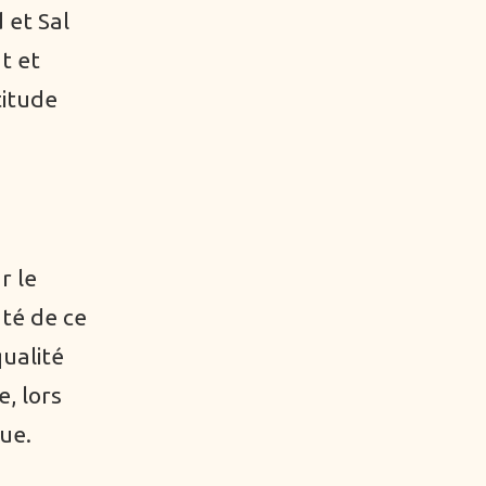
 et Sal
t et
titude
r le
uté de ce
ualité
, lors
ue.