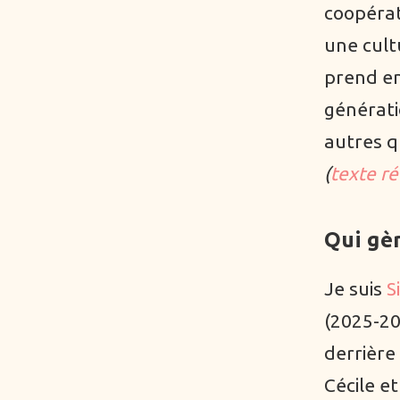
coopérat
une cult
prend en
générati
autres q
(
texte ré
Qui gèr
Je suis
S
(2025-20
derrière
Cécile e