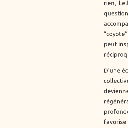
rien, il.
questionn
accompag
“coyote”
peut ins
réciproq
D’une éc
collecti
devienne
régénéra
profondé
favorise 