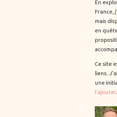
En explo
France, 
mais disp
en quête
proposit
accompag
Ce site e
liens. J’
une init
l’ajouter