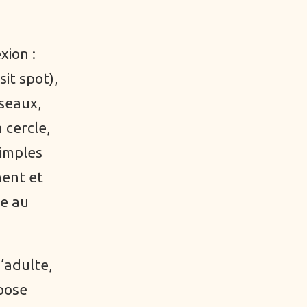
xion :
it spot),
iseaux,
 cercle,
simples
ment et
re au
’adulte,
mpose