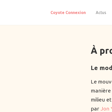
Coyote Connexion
Actus
À pr
Le mod
Le mouve
manière 
milieu et
par
Jon 