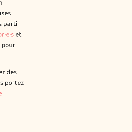
n
uses
s parti
r·e·s
et
s pour
ser des
us portez
e