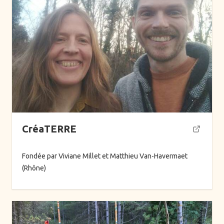
—
Adultes
Femmes
Hommes
Familles
Adolescents
Enfants
—
CréaTERRE
Belgique
France
Fondée par Viviane Millet et Matthieu Van-Havermaet
Suisse
(Rhône)
Online
Thèmes