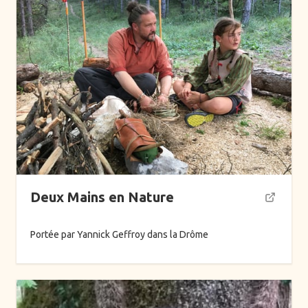
Alimentation
Arts ancestraux
Danse
Ecriture
Formations
Hypnose
Mentorat de groupe
Mentorat individuel
Deux Mains en Nature
Montagne
Musique
Portée par Yannick Geffroy dans la Drôme
Océan
Parentalité
Périnatalité