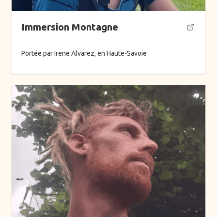
Thèmes
Immersion Montagne
Alimentation
Portée par Irene Alvarez, en Haute-Savoie
Arts ancestraux
Danse
Ecriture
Formations
Hypnose
Mentorat de groupe
Mentorat individuel
Montagne
Musique
Océan