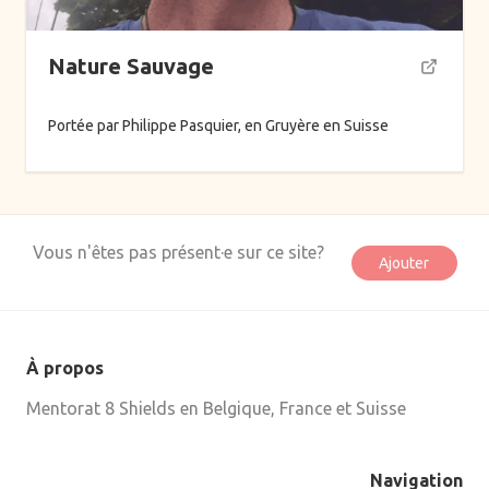
Parentalité
Périnatalité
Nature Sauvage
Pistage
Plantes sauvages
Portée par Philippe Pasquier, en Gruyère en Suisse
Professionnels
Quêtes de feu
Quêtes de vision
Vous n'êtes pas présent·e sur ce site?
Ajouter
Rites de passage
Séjours
Système nerveux
À propos
Tantra
Mentorat 8 Shields en Belgique, France et Suisse
À propos
Navigation