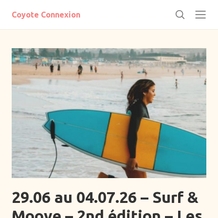
e
Coyote Connexion
r
R
m
e
e
c
r
h
e
r
c
h
e
r
Actus
Initiatives
29.06 au 04.07.26 – Surf &
A → Z
Moove – 2nd édition – Les