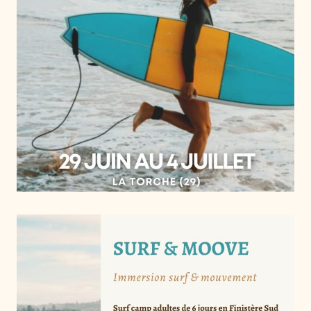
Pistage
Plantes sauvages
Professionnels
Quêtes de feu
Quêtes de vision
Rites de passage
Séjours
Système nerveux
Tantra
À propos
Newsletter