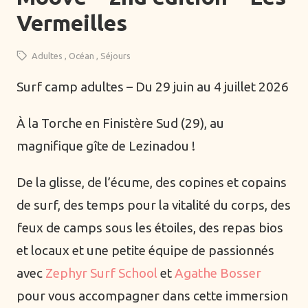
—
Vermeilles
Adultes
Femmes
Adultes
Océan
Séjours
Hommes
Surf camp adultes – Du 29 juin au 4 juillet 2026
Familles
Adolescents
À la Torche en Finistère Sud (29), au
Enfants
magnifique gîte de Lezinadou !
—
De la glisse, de l’écume, des copines et copains
Belgique
de surf, des temps pour la vitalité du corps, des
France
feux de camps sous les étoiles, des repas bios
Suisse
et locaux et une petite équipe de passionnés
Online
avec
Zephyr Surf School
et
Agathe Bosser
pour vous accompagner dans cette immersion
Thèmes