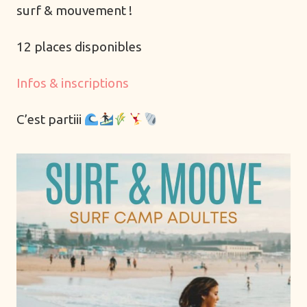
surf & mouvement !
Alimentation
12 places disponibles
Arts ancestraux
Danse
Infos & inscriptions
Ecriture
Formations
C’est partiii
Hypnose
Mentorat de groupe
Mentorat individuel
Montagne
Musique
Océan
Parentalité
Périnatalité