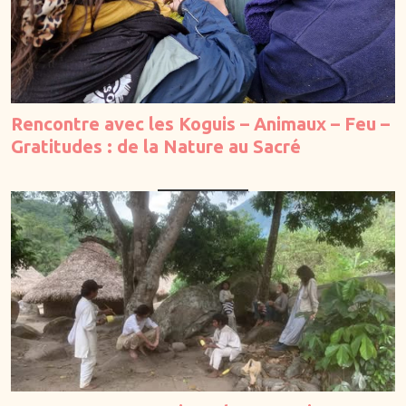
Familles
Adolescents
Enfants
—
Rencontre avec les Koguis – Animaux – Feu –
Belgique
Gratitudes : de la Nature au Sacré
France
Suisse
Online
Thèmes
Alimentation
Arts ancestraux
Danse