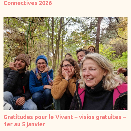
Connectives 2026
Quêtes de vision
Rites de passage
Séjours
Système nerveux
Tantra
À propos
Newsletter
Don
Gratitudes pour le Vivant – visios gratuites –
Ajouter
1er au 5 janvier