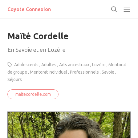
e
Coyote Connexion
r
R
m
e
e
c
r
Maïté Cordelle
h
e
r
En Savoie et en Lozère
c
h
Adolescents
Adultes
Arts ancestraux
Lozère
Mentorat
e
de groupe
Mentorat individuel
Professionnels
Savoie
r
Séjours
maitecordelle.com