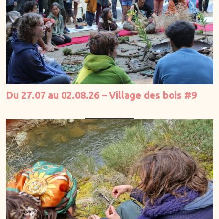
Actus
Du 27.07 au 02.08.26 – Village des bois #9
Initiatives
A → Z
—
Adultes
Femmes
Hommes