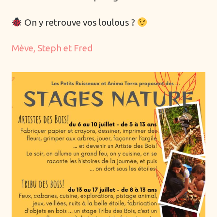
Mentorat de groupe
On y retrouve vos loulous ?
Mentorat individuel
Montagne
Mève, Steph et Fred
Musique
Océan
Parentalité
Périnatalité
Pistage
Plantes sauvages
Professionnels
Quêtes de feu
Quêtes de vision
Rites de passage
Séjours