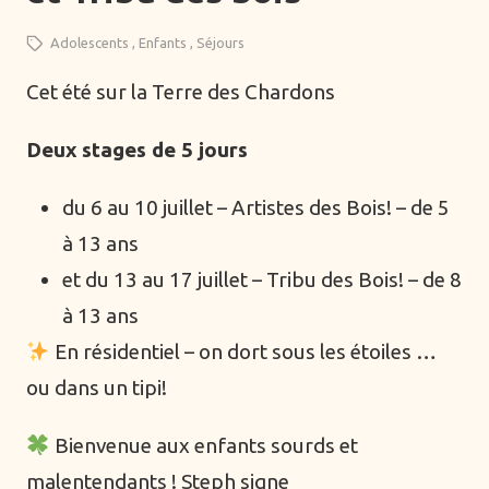
—
Adolescents
Enfants
Séjours
Belgique
Cet été sur la Terre des Chardons
France
Suisse
Deux stages de 5 jours
Online
du 6 au 10 juillet – Artistes des Bois! – de 5
Thèmes
à 13 ans
et du 13 au 17 juillet – Tribu des Bois! – de 8
Alimentation
à 13 ans
Arts ancestraux
En résidentiel – on dort sous les étoiles …
Danse
ou dans un tipi!
Ecriture
Formations
Bienvenue aux enfants sourds et
Hypnose
malentendants ! Steph signe