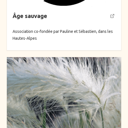
Thèmes
Âge sauvage
Alimentation
Association co-fondée par Pauline et Sébastien, dans les
Arts ancestraux
Hautes-Alpes
Danse
Ecriture
Formations
Hypnose
Mentorat de groupe
Mentorat individuel
Montagne
Musique
Océan