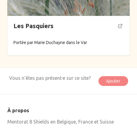
Parentalité
Périnatalité
Pistage
Les Pasquiers
Plantes sauvages
Portée par Marie Duchayne dans le Var
Professionnels
Quêtes de feu
Quêtes de vision
Rites de passage
Vous n'êtes pas présent·e sur ce site?
Ajouter
Séjours
Système nerveux
Tantra
À propos
Mentorat 8 Shields en Belgique, France et Suisse
À propos