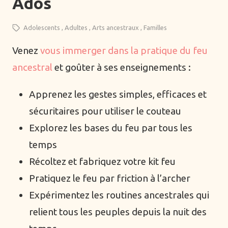
Ados
Adolescents
Adultes
Arts ancestraux
Familles
Thèmes
Venez
vous immerger dans la pratique du feu
Alimentation
ancestral
et goûter à ses enseignements :​​​​​
Arts ancestraux
Danse
Apprenez les gestes simples, efficaces et
Ecriture
sécuritaires pour utiliser le couteau
Formations
Explorez les bases du feu par tous les
Hypnose
temps​​
Mentorat de groupe
Récoltez et fabriquez votre kit feu​
Mentorat individuel
​Pratiquez le feu par friction à l’archer ​
Montagne
Expérimentez les routines ancestrales qui
Musique
relient tous les peuples depuis la nuit des
Océan