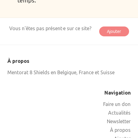
temps.
Parentalité
Périnatalité
Vous n'êtes pas présent·e sur ce site?
Pistage
Ajouter
Plantes sauvages
Professionnels
Quêtes de feu
À propos
Quêtes de vision
Mentorat 8 Shields en Belgique, France et Suisse
Rites de passage
Séjours
Navigation
Système nerveux
Faire un don
Tantra
Actualités
Newsletter
À propos
À propos